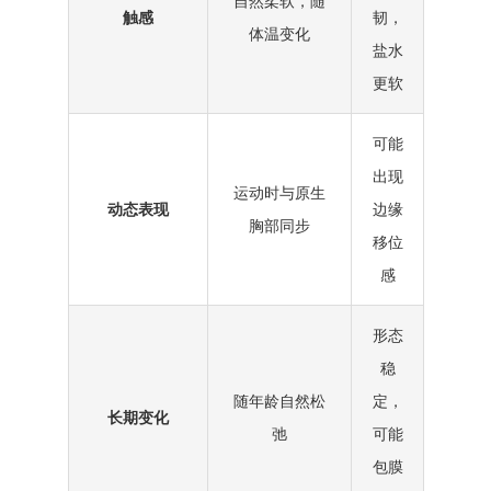
自然柔软，随
触感
韧，
体温变化
盐水
更软
可能
出现
运动时与原生
动态表现
边缘
胸部同步
移位
感
形态
稳
随年龄自然松
定，
长期变化
弛
可能
包膜