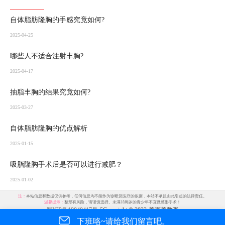
自体脂肪隆胸的手感究竟如何?
2025-04-25
哪些人不适合注射丰胸?
2025-04-17
抽脂丰胸的结果究竟如何?
2025-03-27
自体脂肪隆胸的优点解析
2025-01-15
吸脂隆胸手术后是否可以进行减肥？
2025-01-02
注：
本站信息和数据仅供参考，任何信息均不能作为诊断及医疗的依据，本站不承担由此引起的法律责任。
温馨提示：
整形有风险，请谨慎选择。未满18周岁的青少年不宜做整形手术！
蜀ICP备19040417号-5
Copyright © 2023-美啊美整形