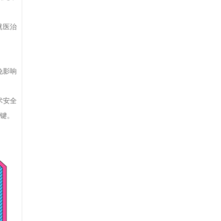
就医治
免影响
术安全
键。