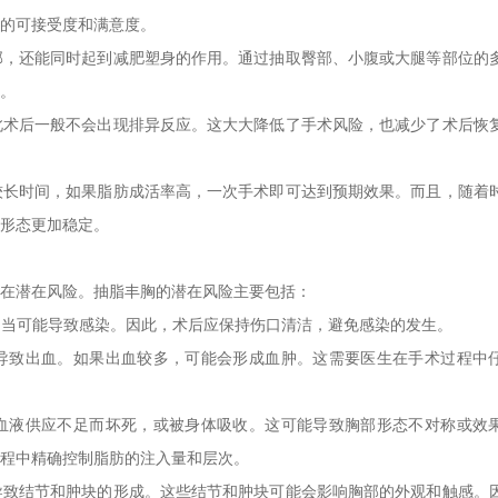
的可接受度和满意度。
胸部，还能同时起到减肥塑身的作用。通过抽取臀部、小腹或大腿等部位的
。
因此术后一般不会出现排异反应。这大大降低了手术风险，也减少了术后恢
持较长时间，如果脂肪成活率高，一次手术即可达到预期效果。而且，随着
形态更加稳定。
在潜在风险。抽脂丰胸的潜在风险主要包括：
理不当可能导致感染。因此，术后应保持伤口清洁，避免感染的发生。
，导致出血。如果出血较多，可能会形成血肿。这需要医生在手术过程中
因血液供应不足而坏死，或被身体吸收。这可能导致胸部形态不对称或效
程中精确控制脂肪的注入量和层次。
能导致结节和肿块的形成。这些结节和肿块可能会影响胸部的外观和触感。