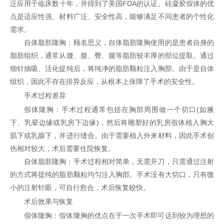
泛应用于临床数十年，并得到了美国FDA的认证。硅凝胶假体的优
点是适应性强、材料广泛、安全性高，能够满足不同患者的个性化
需求。
自体脂肪隆胸：顾名思义，自体脂肪隆胸使用的是患者自身的
脂肪组织，通常从腰、腹、臀、腿等脂肪较丰厚的部位提取。通过
细针抽吸、活化提纯后，将纯净的脂肪颗粒注入胸部。由于是自体
组织，因此不存在排异反应，从根本上保障了手术的安全性。
手术过程差异
假体隆胸：手术过程通常包括在胸部周围做一个切口(如腋
下、乳晕边缘或乳房下边缘)，然后将雕塑好的乳房假体植入胸大
肌下或乳腺下，并进行缝合。由于需要植入外来材料，因此手术创
伤相对较大，术后需要住院恢复。
自体脂肪隆胸：手术过程相对简单，无需开刀，只需通过注射
的方式将提纯的脂肪颗粒均匀注入胸部。手术没有大切口，只有微
小的注射针眼，可自行愈合，术后恢复较快。
术后效果与恢复
假体隆胸：假体隆胸的优点在于一次手术即可达到较为理想的