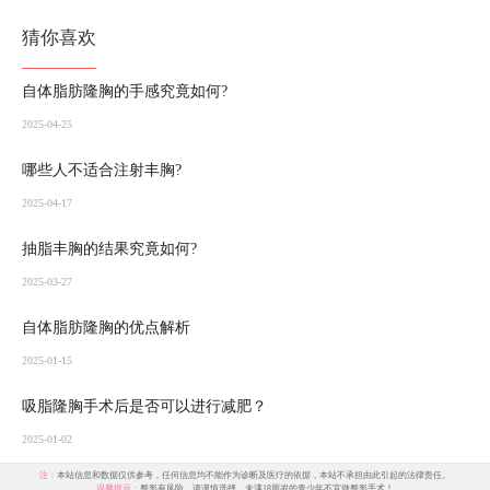
猜你喜欢
自体脂肪隆胸的手感究竟如何?
2025-04-25
哪些人不适合注射丰胸?
2025-04-17
抽脂丰胸的结果究竟如何?
2025-03-27
自体脂肪隆胸的优点解析
2025-01-15
吸脂隆胸手术后是否可以进行减肥？
2025-01-02
注：
本站信息和数据仅供参考，任何信息均不能作为诊断及医疗的依据，本站不承担由此引起的法律责任。
温馨提示：
整形有风险，请谨慎选择。未满18周岁的青少年不宜做整形手术！