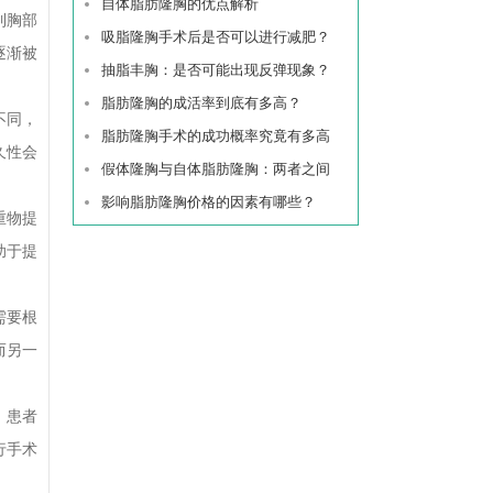
自体脂肪隆胸的优点解析
到胸部
吸脂隆胸手术后是否可以进行减肥？
逐渐被
抽脂丰胸：是否可能出现反弹现象？
脂肪隆胸的成活率到底有多高？
不同，
脂肪隆胸手术的成功概率究竟有多高
久性会
假体隆胸与自体脂肪隆胸：两者之间
影响脂肪隆胸价格的因素有哪些？
重物提
助于提
需要根
而另一
，患者
行手术