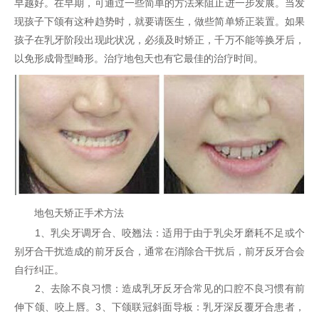
早越好。在早期，可通过一些简单的方法来阻止进一步发展。当发
现孩子下颌有这种趋势时，就要请医生，做些简单矫正装置。如果
孩子在乳牙阶段出现此状况，必须及时矫正，千万不能等换牙后，
以免形成骨型畸形。治疗地包天也有它最佳的治疗时间。
地包天矫正手术方法
1、乳尖牙调牙合、咬翘法：适用于由于乳尖牙磨耗不足或个
别牙合干扰造成的前牙反合，通常在消除合干扰后，前牙反牙合会
自行纠正。
2、去除不良习惯：造成乳牙反牙合常见的口腔不良习惯有前
伸下颌、咬上唇。3、下颌联冠斜面导板：乳牙深反覆牙合患者，