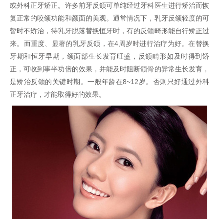
或外科正牙矫正。许多前牙反颌可单纯经过牙科医生进行矫治而恢
复正常的咬颌功能和颜面的美观。通常情况下，乳牙反颌轻度的可
暂时不矫治，待乳牙脱落替换恒牙时，有的反颌畸形能自行矫正过
来。而重度、显著的乳牙反颌，在4周岁时进行治疗为好。在替换
牙期和恒牙早期，颌面部生长发育旺盛，反颌畸形如及时得到矫
正，可收到事半功倍的效果，并能及时阻断颌骨的异常生长发育，
是矫治反颌的关键时期。一般年龄在8~12岁。否则只好通过外科
正牙治疗，才能取得好的效果。