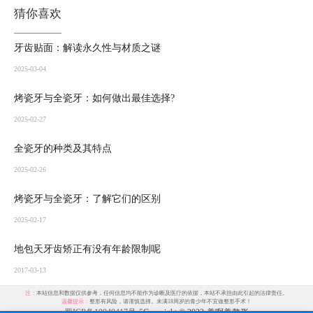
猜你喜欢
牙齿贴面：解读永久性与材质之谜
2025-03-04
烤瓷牙与全瓷牙：如何做出最佳选择?
2025-02-27
全瓷牙的种类及其特点
2025-02-26
烤瓷牙与全瓷牙：了解它们的区别
2025-02-17
地包天牙齿矫正有没有年龄限制呢
2017-03-13
注：
本站信息和数据仅供参考，任何信息均不能作为诊断及医疗的依据，本站不承担由此引起的法律责任。
温馨提示：
整形有风险，请谨慎选择。未满18周岁的青少年不宜做整形手术！
蜀ICP备19040417号-5
Copyright © 2023-美啊美整形