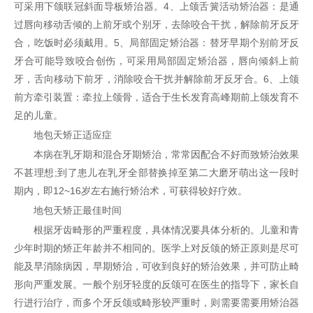
可采用下颌联冠斜面导板矫治器。4、上颌舌簧活动矫治器：是通
过唇向移动舌倾的上前牙或个别牙，去除咬合干扰，解除前牙反牙
合，吃饭时必须戴用。5、局部固定矫治器：替牙早期个别前牙反
牙合可能导致咬合创伤，可采用局部固定矫治器，唇向倾斜上前
牙，舌向移动下前牙，消除咬合干扰并解除前牙反牙合。6、上颌
前方牵引装置：牵拉上颌骨，适合于生长发育高峰期前上颌发育不
足的儿童。
地包天矫正适应症
本病在乳牙期和混合牙期矫治，常常因配合不好而致矫治效果
不甚理想;到了患儿在乳牙全部替换掉至第二大磨牙萌出这一段时
期内，即12~16岁左右施行矫治术，可获得较好疗效。
地包天矫正最佳时间
根据牙齿畸形的严重程度，具体情况要具体分析的。儿童和青
少年时期的矫正年龄并不相同的。医学上对反颌的矫正原则是尽可
能及早消除病因，早期矫治，可收到良好的矫治效果，并可防止畸
形向严重发展。一般个别牙轻度的反颌可在医生的指导下，家长自
行进行治疗，而多个牙反颌或畸形较严重时，则需要需要用矫治器