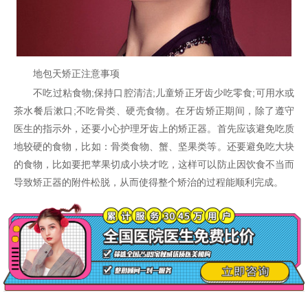
地包天矫正注意事项
不吃过粘食物;保持口腔清洁;儿童矫正牙齿少吃零食;可用水或
茶水餐后漱口;不吃骨类、硬壳食物。在牙齿矫正期间，除了遵守
医生的指示外，还要小心护理牙齿上的矫正器。首先应该避免吃质
地较硬的食物，比如：骨类食物、蟹、坚果类等。还要避免吃大块
的食物，比如要把苹果切成小块才吃，这样可以防止因饮食不当而
导致矫正器的附件松脱，从而使得整个矫治的过程能顺利完成。