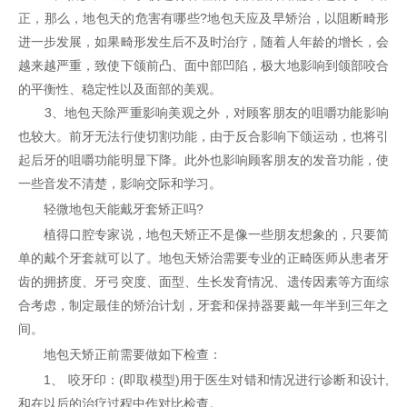
正，那么，地包天的危害有哪些?地包天应及早矫治，以阻断畸形
进一步发展，如果畸形发生后不及时治疗，随着人年龄的增长，会
越来越严重，致使下颌前凸、面中部凹陷，极大地影响到颌部咬合
的平衡性、稳定性以及面部的美观。
3、地包天除严重影响美观之外，对顾客朋友的咀嚼功能影响
也较大。前牙无法行使切割功能，由于反合影响下颌运动，也将引
起后牙的咀嚼功能明显下降。此外也影响顾客朋友的发音功能，使
一些音发不清楚，影响交际和学习。
轻微地包天能戴牙套矫正吗?
植得口腔专家说，地包天矫正不是像一些朋友想象的，只要简
单的戴个牙套就可以了。地包天矫治需要专业的正畸医师从患者牙
齿的拥挤度、牙弓突度、面型、生长发育情况、遗传因素等方面综
合考虑，制定最佳的矫治计划，牙套和保持器要戴一年半到三年之
间。
地包天矫正前需要做如下检查：
1、 咬牙印：(即取模型)用于医生对错和情况进行诊断和设计,
和在以后的治疗过程中作对比检查。