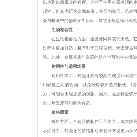
以达到以假乱真的程度。这对于注重外观美观的
观性，但其内层为金属基底，外层为瓷层。虽然
会与唾液中的物质发生反应，导致牙龈边缘出现黑
生物相容性
在生物相容性方面，全瓷牙同样表现出色。
过程中更加舒适，且有利于口腔健康。烤瓷牙虽
险。此外，金属基底与瓷层的结合也可能存在微渗
耐用性与适用场景
耐用性方面，烤瓷牙具有较高的硬度和耐磨
用硬度过高的食物，以免对烤瓷牙造成损伤。相
力，可能会出现崩瓷的现象。因此，在选择全瓷
说，烤瓷牙可能更为合适。
价格因素
价格方面，全瓷牙的制作工艺复杂，成本较
承受能力。烤瓷牙的价格相对全瓷牙来说更为亲