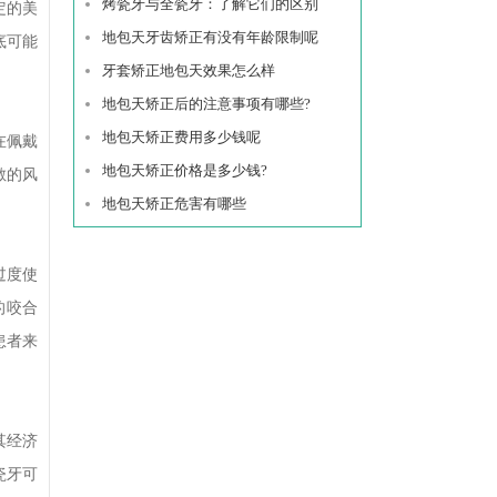
烤瓷牙与全瓷牙：了解它们的区别
定的美
地包天牙齿矫正有没有年龄限制呢
底可能
牙套矫正地包天效果怎么样
地包天矫正后的注意事项有哪些?
地包天矫正费用多少钱呢
在佩戴
地包天矫正价格是多少钱?
敏的风
地包天矫正危害有哪些
过度使
的咬合
患者来
其经济
瓷牙可