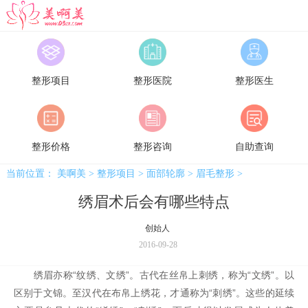
美啊美
整形项目
整形医院
整形医生
整形价格
整形咨询
自助查询
当前位置：
美啊美
>
整形项目
>
面部轮廓
>
眉毛整形
>
绣眉术后会有哪些特点
创始人
2016-09-28
绣眉亦称“纹绣、文绣”。古代在丝帛上刺绣，称为“文绣”。以
区别于文锦。至汉代在布帛上绣花，才通称为“刺绣”。这些的延续