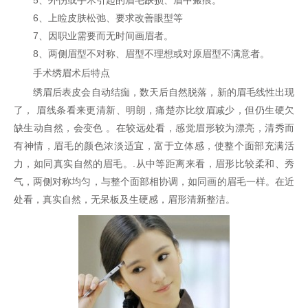
6、上睑皮肤松弛、要求改善眼型等
7、因职业需要而无时间画眉者。
8、两侧眉型不对称、眉型不理想或对原眉型不满意者。
手术绣眉术后特点
绣眉后表皮会自动结痂，数天后自然脱落，新的眉毛线性出现
了， 眉线条看来更清新、明朗，痛楚亦比纹眉减少，但仍生硬欠
缺生动自然，会变色 。在较远处看，感觉眉形较为漂亮，清秀而
有神情，眉毛的颜色浓淡适宜，富于立体感，使整个面部充满活
力，如同真实自然的眉毛。.从中等距离来看，眉形比较柔和、秀
气，两侧对称均匀，与整个面部相协调，如同画的眉毛一样。在近
处看，真实自然，无呆板及生硬感，眉形清新整洁。