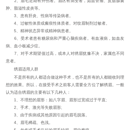
2、眉毛近期有外伤者。眉区有病变者，如血管瘤、皮脂腺囊
肿、脂溢性皮炎等。
3、患有肝炎、性病等传染病者。
4、过敏性体质或瘢痕性体质者。对纹眉制剂过敏者。
5、精神状态异常或精神病患者。
6、受术者患有糖尿病和严重心脑疾病者。有血液病，如血友
病、血小板减少症。
7、对手术期望值过高，或本人对绣眉犹豫不决，家属也不同
意者。
绣眉适用人群
不是所有的人都适合做这种手术，也不是所有的人都能收到理
想的效果。所以，在接受手术之前客人需要全方位了解绣眉。一般
认为适合绣眉的主要有以下几种人：
1、不理想的眉形：如八字眉、眉形过宽或过于平直;
2、手术、激光等失败眉形;
3、由于疾病或其他原因引起的眉毛脱落。
4、眉毛稀疏、色浅。
5、外伤或手术引起的眉毛缺损、眉中瘢痕。