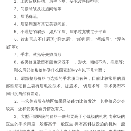
1、上睑皮肤松弛、眉毛下垂、要求改善眼型等;
2、间接除皱及祛眉间皱等;
3、眉毛稀疏;
4、眉部周围有其它美容问题。
5、不理想的眉形：如八字眉、眉形过宽或过于平直;
6、纹刺形态不佳眉形(“卧龙眉”、“蚯蚓眉”、“蚕蛾眉”、“湮色
眉”等);
7、手术、激光等失败眉形;
8、各类修复遗留有颜色深浅不一，形状、粗细不均、疤痕等;
那么眉部整形价格受什么因素影响?有以下几方面：
1、眉部整形价格与选择的手术项目有关，目前比较常用的眉
部整形项目主要有眉毛改型术、提眉术、 切眉术等，手术类型不
同用度自然有差别。
2、与求美者所在地区如果经济能力比较发达，其物价必定会
较高，还和爱美者自身情况有关。
3、大型正规医院的价格一般都要高于小规模的机构;专家级的
医生的手术用度一般要高于一般医生;拥有高科技设施的机构一般