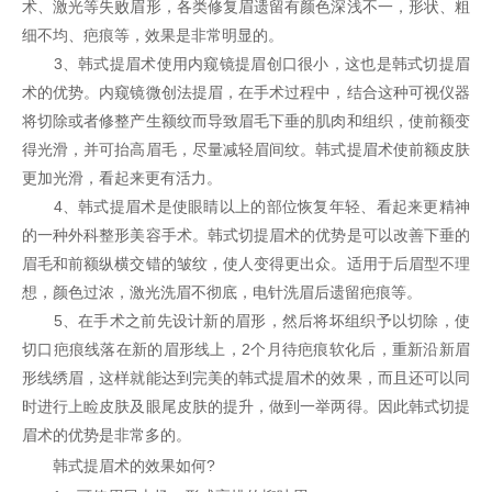
术、激光等失败眉形，各类修复眉遗留有颜色深浅不一，形状、粗
细不均、疤痕等，效果是非常明显的。
3、韩式提眉术使用内窥镜提眉创口很小，这也是韩式切提眉
术的优势。内窥镜微创法提眉，在手术过程中，结合这种可视仪器
将切除或者修整产生额纹而导致眉毛下垂的肌肉和组织，使前额变
得光滑，并可抬高眉毛，尽量减轻眉间纹。韩式提眉术使前额皮肤
更加光滑，看起来更有活力。
4、韩式提眉术是使眼睛以上的部位恢复年轻、看起来更精神
的一种外科整形美容手术。韩式切提眉术的优势是可以改善下垂的
眉毛和前额纵横交错的皱纹，使人变得更出众。适用于后眉型不理
想，颜色过浓，激光洗眉不彻底，电针洗眉后遗留疤痕等。
5、在手术之前先设计新的眉形，然后将坏组织予以切除，使
切口疤痕线落在新的眉形线上，2个月待疤痕软化后，重新沿新眉
形线绣眉，这样就能达到完美的韩式提眉术的效果，而且还可以同
时进行上睑皮肤及眼尾皮肤的提升，做到一举两得。因此韩式切提
眉术的优势是非常多的。
韩式提眉术的效果如何?