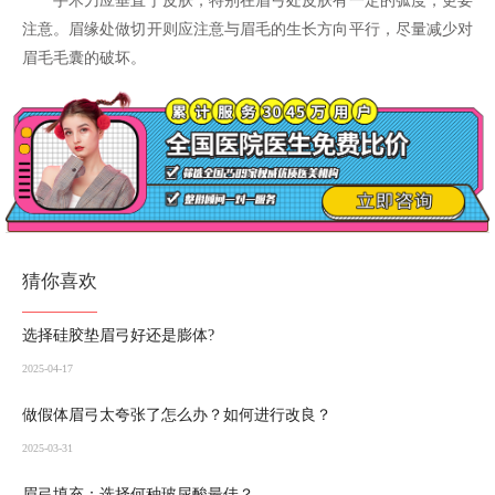
注意。眉缘处做切开则应注意与眉毛的生长方向平行，尽量减少对
眉毛毛囊的破坏。
猜你喜欢
选择硅胶垫眉弓好还是膨体?
2025-04-17
做假体眉弓太夸张了怎么办？如何进行改良？
2025-03-31
眉弓填充：选择何种玻尿酸最佳？