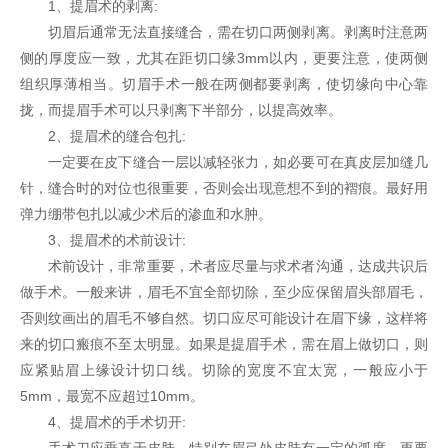
1、提眉术的剥离:
切眉后通常无法直接缝合，需在切口两侧剥离。剥离时注意两
侧的厚度应一致，尤其在距切口缘3mm以内，更要注意，使两侧
组织厚薄相当。切眉手术一般在两侧都要剥离，使切缘向中心靠
拢，而提眉手术可以只剥离下半部分，以提高效率。
2、提眉术的缝合包扎:
一定要在皮下缝合一层以减轻张力，如必要可在真皮层加缝几
针，缝合时的对位也很重要，否则会出现意想不到的褶痕。最好用
弹力绷带包扎以减少术后的渗血和水肿。
3、提眉术的术前设计:
术前设计，非常重要，术者应尽量与求术者沟通，达成共识后
做手术。一般来讲，眉毛不宜全部切除，至少应保留眉头部眉毛，
否则纹画出的眉毛不够自然。切口应尽可能设计在眉下缘，这样将
来的切口瘢痕不至太明显。如果是提眉手术，需在眉上做切口，则
应紧贴眉上缘设计切口线。切除的宽度不宜太宽，一般应小于
5mm，最宽不应超过10mm。
4、提眉术的手术切开:
手术刀应垂直于皮肤，特别在眉弓处皮肤有一定的弧度，更要