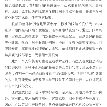
拉长眼裂长度，增加眼部的暴露面积，让双眼看起来更大、更有
神。比如，原本因为内眦赘皮显得眼间距过宽的眼睛，开眼角后可
优化眼间距比例，使五官更协调。
眼部的整体比例也是重要参考。标准的眼睛长度约为 28-34
毫米，眼间距与眼睛长度相近。若本身眼睛较短小，通过开眼角能
在一定程度上调整比例，与双眼皮手术相互配合，达到更好的眼部
美化效果。然而，对于眼部比例较为协调，没有内眦赘皮困扰，且
眼睛长度、宽度都比较理想的人来说，单纯割双眼皮就能塑造出自
然美观的眼部形态，无需额外开眼角。
此外，个人审美偏好也会左右手术选择。有些人喜欢自然清新
的眼部风格，觉得小而精致的眼睛更符合自身气质，那么不进行开
眼角，仅割一个自然的双眼皮即可;而偏爱大气、明亮 “电眼” 效果
的人，则可能更倾向于双眼皮与开眼角手术同时进行，以获得更具
冲击力的眼部变化。
值得注意的是，任何手术都存在一定风险，开眼角手术也不例
外。它可能出现术后瘢痕增生、局部感染、泪小管损伤等并发症。
因此，在决定是否开眼角时，务必选择正规医疗机构和经验丰富的