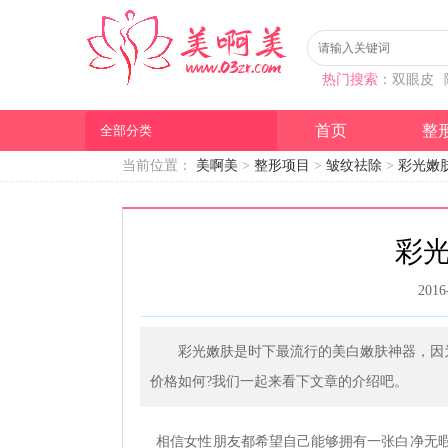
热门搜索：
双眼皮
首页
整
全部分类
当前位置：
美啊美
>
整形项目
>
皱纹祛除
>
彩光嫩
彩
2016
彩光嫩肤是时下最流行的美白嫩肤神器，因
价格如何?我们一起来看下文章的介绍吧。
相信女性朋友都希望自己能够拥有一张白净无暇