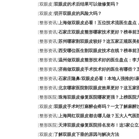
[
双眼皮
]
双眼皮的术后结果可以做修复吗？
[
双眼皮
]
切开双眼皮的风险大吗？
[
整形资讯
]
上海做双眼皮必看！五位技术流医生盘点
[
整形资讯
]
石家庄双眼皮整形哪家技术更好？榜单前
[
整形资讯
]
苏州哪家割双眼皮较好？这五家正规医美
[
整形资讯
]
西安哪位医生割双眼皮技术在线？榜单前
[
整形资讯
]
温州做双眼皮整形技术好的医生盘点：李
[
整形资讯
]
济南做双眼皮手术技术好的医生有哪些？
[
整形资讯
]
石家庄隆鼻/双眼皮必看！本地人强推的5
[
整形资讯
]
北京哪家医院割双眼皮效果更好？这五家
[
整形医院
]
珠海双眼皮修复医院哪家更强？上榜医院
[
双眼皮
]
双眼皮手术时打麻醉会疼吗？一文了解麻醉
[
整形资讯
]
上海网红双眼皮都去哪儿做？五大人气医
[
整形医院
]
天津双眼皮修复医院排名发布！这5家公立
[
双眼皮
]
了解双眼皮下垂的原因与解决方法