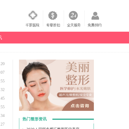
讯
:20
:07
:55
:32
:45
:55
:34
热门整形资讯
:27