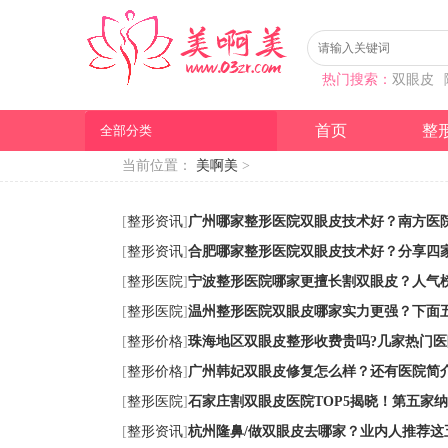
热门搜索：
双眼皮
首页
整
全部分类
当前位置：
美啊美
>
[
整形资讯
]
广州哪家整形医院双眼皮技术好？南方医
[
整形资讯
]
合肥哪家整形医院双眼皮技术好？分享四
[
整形医院
]
宁波整形医院哪家更擅长割双眼皮？人气榜
[
整形医院
]
温州整形医院双眼皮哪家实力更强？下面
[
整形价格
]
珠海地区双眼皮整形收费贵吗?几家热门医
[
整形价格
]
广州韩妃双眼皮修复怎么样？还有医院简
[
整形医院
]
石家庄割双眼皮医院TOP5揭晓！第五家
[
整形资讯
]
杭州隆鼻/做双眼皮去哪家？业内人推荐这