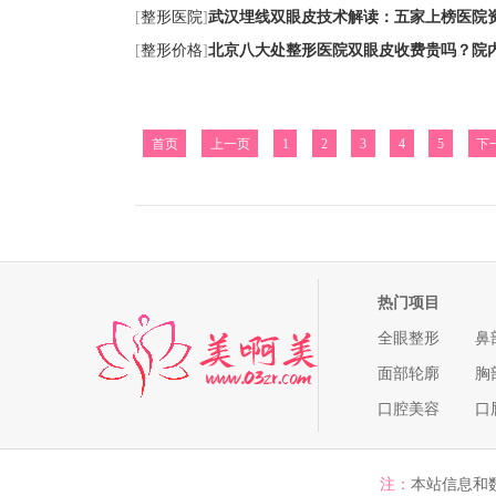
[
整形医院
]
武汉埋线双眼皮技术解读：五家上榜医院
[
整形价格
]
北京八大处整形医院双眼皮收费贵吗？院
首页
上一页
1
2
3
4
5
下
热门项目
全眼整形
鼻
面部轮廓
胸
口腔美容
口
注：
本站信息和