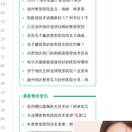
2020！深圳名媛汇整形医疗美容
:14
福州整形医院盘点：海峡、格莱美、
:06
割眼袋技术选哪家好？广州市红十字
:19
汇总深圳地区值得信赖的整形医院：
:47
东莞光子嫩肤整形医院排名大揭秘，
:29
光子嫩肤真的能有效去除痘印嘛？
:59
合肥地区热门机构吸脂塑形技术排名
:51
哈尔滨腰腹吸脂做得好的医院有哪些
:08
济宁地区怎样选择整形医院？这里有
:30
扬州地区整形实力好的医院分享：韩
:49
:24
最新整形资讯
:48
苏州哪位隆胸医生技术好？榜单前五
:36
大连哪家整形医院技术靠谱?五家口
:06
长春整形医院排名来袭，榜单top
:55