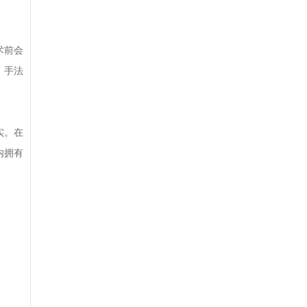
术前会
，手法
实。在
内拥有