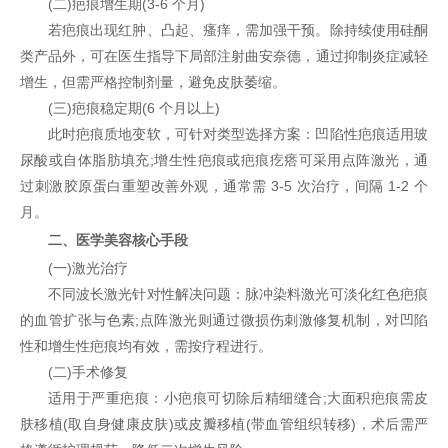
(二)疤痕增生期(3-6 个月)
若疤痕出现红肿、凸起、瘙痒，需加强干预。除持续使用硅酮
类产品外，可在医生指导下局部注射曲安奈德，通过抑制炎症减轻
增生，但需严格控制剂量，避免皮肤萎缩。
(三)疤痕稳定期(6 个月以上)
此时疤痕质地变软，可针对类型选择方案：凹陷性疤痕适用玻
尿酸或自体脂肪填充;增生性疤痕或疤痕疙瘩可采用点阵激光，通
过刺激胶原蛋白重塑改善外观，通常需 3-5 次治疗，间隔 1-2 个
月。
二、医学美容核心手段
(一)激光治疗
不同波长激光针对性解决问题：脉冲染料激光可淡化红色疤痕
的血管扩张与色素;点阵激光则通过微损伤刺激修复机制，对凹陷
性和增生性疤痕均有效，需按疗程进行。
(二)手术修复
适用于严重疤痕：小疤痕可切除后精细缝合;大面积疤痕需皮
肤移植(取自身健康皮肤)或皮瓣移植(带血管组织转移)，术后需严