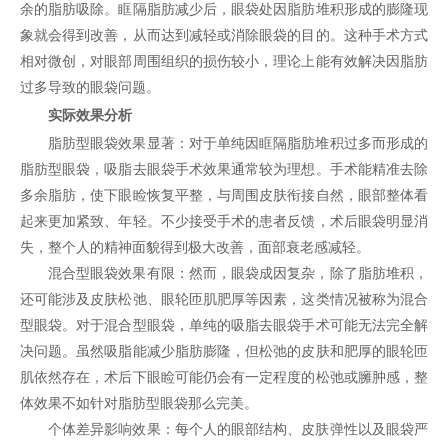
余的脂肪吸除。眶隔脂肪减少后，眼袋处因脂肪堆积形成的膨隆现
象就会得到改善，从而达到减轻或消除眼袋的目的。这种手术方式
相对微创，对眼部周围组织的损伤较小，理论上能有效解决因脂肪
过多导致的眼袋问题。
实际效果分析
脂肪型眼袋效果显著：对于单纯因眶隔脂肪堆积过多而形成的
脂肪型眼袋，吸脂去眼袋手术效果通常较为理想。手术能精准去除
多余脂肪，使下眼睑恢复平整，与周围皮肤衔接自然，眼部整体看
起来更加紧致、年轻。不少接受手术的患者反馈，术后眼袋明显消
失，整个人的精神面貌得到极大改善，面部衰老感减轻。
混合型眼袋效果有限：然而，眼袋成因复杂，除了脂肪堆积，
还可能涉及皮肤松弛、眼轮匝肌肥厚等因素，这类情况被称为混合
型眼袋。对于混合型眼袋，单纯的吸脂去眼袋手术可能无法完全解
决问题。虽然吸脂能减少脂肪膨隆，但松弛的皮肤和肥厚的眼轮匝
肌依然存在，术后下眼睑可能仍会有一定程度的松弛或臃肿感，整
体效果不如针对脂肪型眼袋那么完美。
个体差异影响效果：每个人的眼部结构、皮肤弹性以及眼袋严