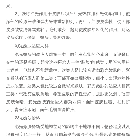
果。
2、强脉冲光作用于皮肤组织产生光热作用和光化学作用，使
深部的胶原纤维和弹力纤维重新排列，再生，并恢复弹性，使面部
皮肤皱纹消弭或减轻，毛孔减少，起到使皮肤年轻化的作用。到达
皮肤治疗，修复，嫩肤，美容效果。
彩光嫩肤适应人群
彩光嫩肤的适应人群第一类：面部有点状的色素斑，无论是日
光性的还是雀斑，通常这些斑给人一种“脏脸”的感觉，尽管常用粉
去遮盖，但总也不能遮盖掉。这类人是比较合适做彩光嫩肤的。彩
光嫩肤的适应人群第二类：面部开始出现松弛，细小，出现老年性
皮肤改变。这类人也比较适合做彩光嫩肤。彩光嫩肤的适应人群第
三类：想改变皮肤质地，希望皮肤的弹性更好，皮肤更光滑，改善
皮肤晦暗。彩光嫩肤的适应人群第四类：面部皮肤粗糙、毛孔扩
大、青春痘印记、面部毛细血管扩张。
彩光嫩肤价格
彩光嫩肤价钱受地域差别的影响由于地域不同，物价程度以及
消费程度也不一样，从而影响着彩光嫩肤价钱;折叠彩光嫩肤价钱