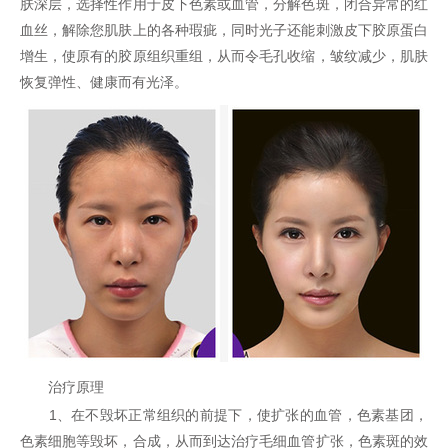
肤深层，选择性作用于皮下色素或血管，分解色斑，闭合异常的红
血丝，解除您肌肤上的各种瑕疵，同时光子还能刺激皮下胶原蛋白
增生，使原有的胶原组织重组，从而令毛孔收缩，皱纹减少，肌肤
恢复弹性、健康而有光泽。
治疗原理
1、在不毁坏正常组织的前提下，使扩张的血管，色素基团，
色素细胞等毁坏，合成，从而到达治疗毛细血管扩张，色素斑的效