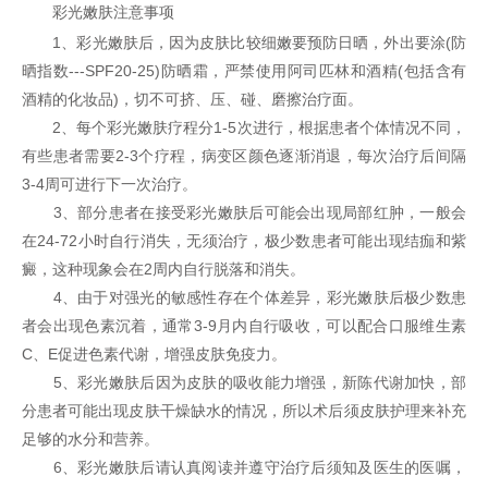
彩光嫩肤注意事项
1、彩光嫩肤后，因为皮肤比较细嫩要预防日晒，外出要涂(防
晒指数---SPF20-25)防晒霜，严禁使用阿司匹林和酒精(包括含有
酒精的化妆品)，切不可挤、压、碰、磨擦治疗面。
2、每个彩光嫩肤疗程分1-5次进行，根据患者个体情况不同，
有些患者需要2-3个疗程，病变区颜色逐渐消退，每次治疗后间隔
3-4周可进行下一次治疗。
3、部分患者在接受彩光嫩肤后可能会出现局部红肿，一般会
在24-72小时自行消失，无须治疗，极少数患者可能出现结痂和紫
癜，这种现象会在2周内自行脱落和消失。
4、由于对强光的敏感性存在个体差异，彩光嫩肤后极少数患
者会出现色素沉着，通常3-9月内自行吸收，可以配合口服维生素
C、E促进色素代谢，增强皮肤免疫力。
5、彩光嫩肤后因为皮肤的吸收能力增强，新陈代谢加快，部
分患者可能出现皮肤干燥缺水的情况，所以术后须皮肤护理来补充
足够的水分和营养。
6、彩光嫩肤后请认真阅读并遵守治疗后须知及医生的医嘱，